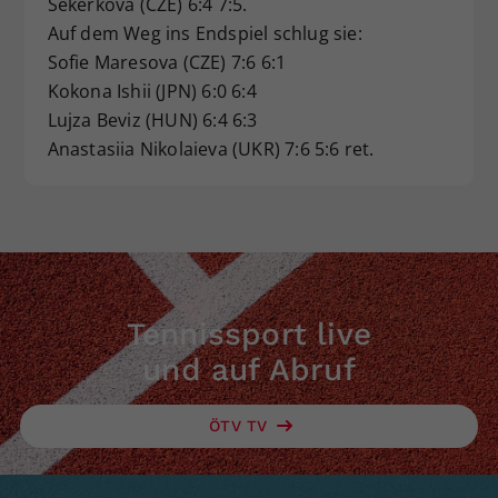
Sekerkova (CZE) 6:4 7:5.
Dieser Wert speichert Ihre Consent-
Auf dem Weg ins Endspiel schlug sie:
Einstellungen. Unter anderem eine
Sofie Maresova (CZE) 7:6 6:1
zufällig generierte ID, für die
Kokona Ishii (JPN) 6:0 6:4
Zweck
historische Speicherung Ihrer
Lujza Beviz (HUN) 6:4 6:3
vorgenommen Einstellungen, falls der
Anastasiia Nikolaieva (UKR) 7:6 5:6 ret.
Webseiten-Betreiber dies eingestellt
hat.
Tennissport live
und auf Abruf
ÖTV TV