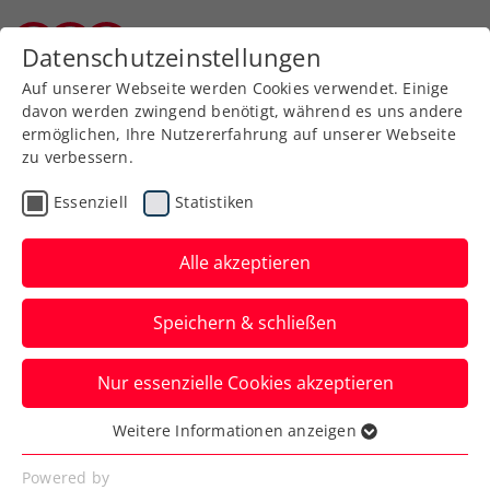
Zurück zur Newsübersicht
Datenschutzeinstellungen
Kärntner Tennisverband
Auf unserer Webseite werden Cookies verwendet. Einige
davon werden zwingend benötigt, während es uns andere
ermöglichen, Ihre Nutzererfahrung auf unserer Webseite
zu verbessern.
ITF
Turniere
Kids & Jugend
Essenziell
Statistiken
Karina Kovalchuk gewinnt
J200 in Pilsen
Alle akzeptieren
EX Pilsen Babolat Cup, 24. bis 28. Juni
Speichern & schließen
2026
Nur essenzielle Cookies akzeptieren
Verfasst von: Gerald Hebein, 01.07.2026
Weitere Informationen anzeigen
Essenziell
Essenzielle Cookies werden für grundlegende
Powered by