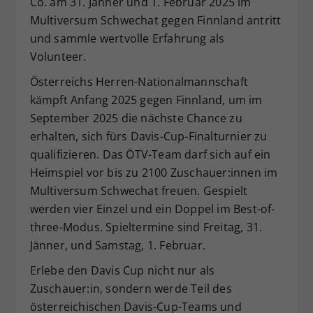
Co. am 31. Jänner und 1. Februar 2025 im
Dieser Wert speichert Ihre Consent-
Multiversum Schwechat gegen Finnland antritt
Einstellungen. Unter anderem eine
und sammle wertvolle Erfahrung als
zufällig generierte ID, für die
Volunteer.
Zweck
historische Speicherung Ihrer
vorgenommen Einstellungen, falls der
Österreichs Herren-Nationalmannschaft
Webseiten-Betreiber dies eingestellt
kämpft Anfang 2025 gegen Finnland, um im
hat.
September 2025 die nächste Chance zu
erhalten, sich fürs Davis-Cup-Finalturnier zu
qualifizieren. Das ÖTV-Team darf sich auf ein
Heimspiel vor bis zu 2100 Zuschauer:innen im
Multiversum Schwechat freuen. Gespielt
werden vier Einzel und ein Doppel im Best-of-
three-Modus. Spieltermine sind Freitag, 31.
Jänner, und Samstag, 1. Februar.
Erlebe den Davis Cup nicht nur als
Zuschauer:in, sondern werde Teil des
österreichischen Davis-Cup-Teams und