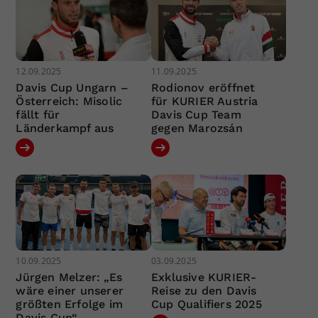
12.09.2025
11.09.2025
Davis Cup Ungarn –
Rodionov eröffnet
Österreich: Misolic
für KURIER Austria
fällt für
Davis Cup Team
Länderkampf aus
gegen Marozsán
10.09.2025
03.09.2025
Jürgen Melzer: „Es
Exklusive KURIER-
wäre einer unserer
Reise zu den Davis
größten Erfolge im
Cup Qualifiers 2025
Davis Cup“