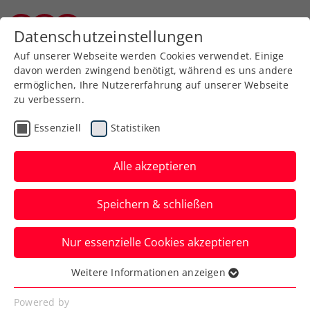
Zurück zur Newsübersicht
Datenschutzeinstellungen
Kärntner Tennisverband
Auf unserer Webseite werden Cookies verwendet. Einige
davon werden zwingend benötigt, während es uns andere
ermöglichen, Ihre Nutzererfahrung auf unserer Webseite
zu verbessern.
Davis Cup
Essenziell
Statistiken
JOIN OUR TEAM!
Volunteers für Davis-
Alle akzeptieren
Cup-Heimspiel gegen
Speichern & schließen
Finnland gesucht
Nur essenzielle Cookies akzeptieren
Werde Teil von Österreichs Davis-Cup-
Team bei der Qualifikationsrunde im
Weitere Informationen anzeigen
Essenziell
Multiversum Schwechat.
Essenzielle Cookies werden für grundlegende
Powered by