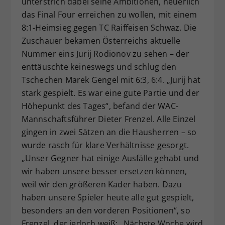
unterstrich dabei seine Ambitionen, neuerlich
das Final Four erreichen zu wollen, mit einem
8:1-Heimsieg gegen TC Raiffeisen Schwaz. Die
Zuschauer bekamen Österreichs aktuelle
Nummer eins Jurij Rodionov zu sehen – der
enttäuschte keineswegs und schlug den
Tschechen Marek Gengel mit 6:3, 6:4. „Jurij hat
stark gespielt. Es war eine gute Partie und der
Höhepunkt des Tages“, befand der WAC-
Mannschaftsführer Dieter Frenzel. Alle Einzel
gingen in zwei Sätzen an die Hausherren – so
wurde rasch für klare Verhältnisse gesorgt.
„Unser Gegner hat einige Ausfälle gehabt und
wir haben unsere besser ersetzen können,
weil wir den größeren Kader haben. Dazu
haben unsere Spieler heute alle gut gespielt,
besonders an den vorderen Positionen“, so
Frenzel, der jedoch weiß: „Nächste Woche wird