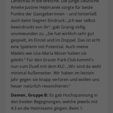
Landsfrau in die Bresche. Die junge Deutsche
Amelie Justine Hejtmanek sorgte für beide
Punkte der Gastgeberinnen – und hinterließ
auch beim Gegner Eindruck: „Ich war selbst
beeindruckt von ihr“, gab Granig völlig
unumwunden zu. „Sie hat wirklich sehr gut
gespielt, im Einzel und im Doppel. Das ist echt
eine Spielerin mit Potential. Auch meine
Mädels wie Lisa-Maria Moser haben sie
gelobt.“ Für den Grazer Park Club kommt’s
nun zum Duell mit dem KLC: „Wir sind da wohl
minimal Außenseiter. Wir haben im letzten
Jahr gegen sie knapp verloren und wollen uns
heuer natürlich revanchieren.“
Damen, Gruppe B:
Es gab Hochspannung in
den beiden Begegnungen, welche jeweils mit
4:3 an die Heimteams gingen. Beim 1.