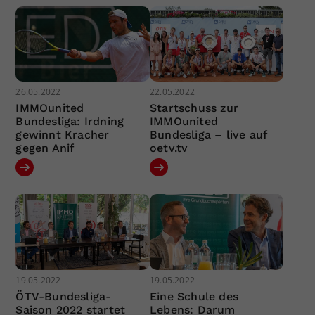
26.05.2022
22.05.2022
IMMOunited
Startschuss zur
Bundesliga: Irdning
IMMOunited
gewinnt Kracher
Bundesliga – live auf
gegen Anif
oetv.tv
19.05.2022
19.05.2022
ÖTV-Bundesliga-
Eine Schule des
Saison 2022 startet
Lebens: Darum