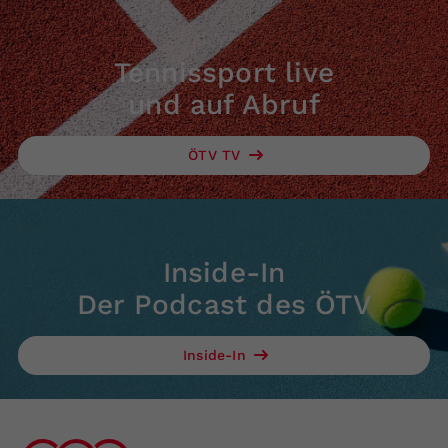
Tennissport live
und auf Abruf
ÖTV TV
Inside-In
Der Podcast des ÖTV
Inside-In