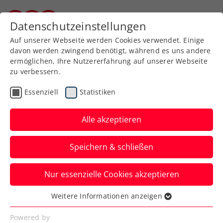
Zurück zur Newsübersicht
Datenschutzeinstellungen
Kärntner Tennisverband
Auf unserer Webseite werden Cookies verwendet. Einige
davon werden zwingend benötigt, während es uns andere
ermöglichen, Ihre Nutzererfahrung auf unserer Webseite
zu verbessern.
Bundesliga
Essenziell
Statistiken
IMMOunited Bundesliga:
Weigelsdorf überrascht
Alle akzeptieren
die Vorjahresfinalistinnen
Speichern & schließen
aus Ried
Nur essenzielle Cookies akzeptieren
Der Mannschaftsmeisterschafts-Auftakt
hat nur bei den Damen eine größere
Weitere Informationen anzeigen
Essenziell
Überraschung gebracht.
Essenzielle Cookies werden für grundlegende
Powered by