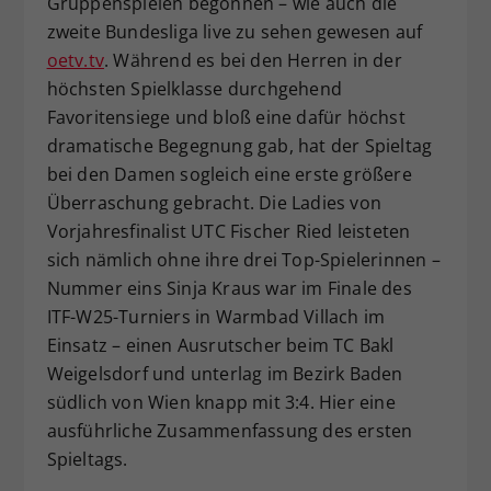
Gruppenspielen begonnen – wie auch die
Dieser Wert speichert Ihre Consent-
zweite Bundesliga live zu sehen gewesen auf
Einstellungen. Unter anderem eine
oetv.tv
. Während es bei den Herren in der
zufällig generierte ID, für die
höchsten Spielklasse durchgehend
Zweck
historische Speicherung Ihrer
Favoritensiege und bloß eine dafür höchst
vorgenommen Einstellungen, falls der
dramatische Begegnung gab, hat der Spieltag
Webseiten-Betreiber dies eingestellt
hat.
bei den Damen sogleich eine erste größere
Überraschung gebracht. Die Ladies von
Vorjahresfinalist UTC Fischer Ried leisteten
sich nämlich ohne ihre drei Top-Spielerinnen –
Nummer eins Sinja Kraus war im Finale des
ITF-W25-Turniers in Warmbad Villach im
Einsatz – einen Ausrutscher beim TC Bakl
Weigelsdorf und unterlag im Bezirk Baden
südlich von Wien knapp mit 3:4. Hier eine
ausführliche Zusammenfassung des ersten
Spieltags.