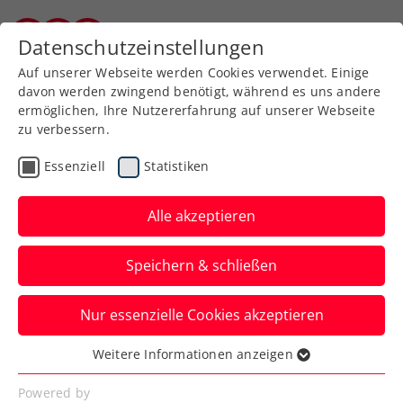
Zurück zur Newsübersicht
Datenschutzeinstellungen
Kärntner Tennisverband
Auf unserer Webseite werden Cookies verwendet. Einige
davon werden zwingend benötigt, während es uns andere
ermöglichen, Ihre Nutzererfahrung auf unserer Webseite
zu verbessern.
Allgemeine Klasse
Bundesliga
Essenziell
Statistiken
Im Halbfinale war für UTC
Strassburg Endstation
Alle akzeptieren
Bundesliga Herren 1. Division - Oberes
Speichern & schließen
Play Off
Nur essenzielle Cookies akzeptieren
Verfasst von: Gerald Hebein, 29.06.2026
Weitere Informationen anzeigen
Essenziell
Essenzielle Cookies werden für grundlegende
Powered by