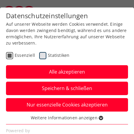
Zurück zur Newsübersicht
Datenschutzeinstellungen
Kärntner Tennisverband
Auf unserer Webseite werden Cookies verwendet. Einige
davon werden zwingend benötigt, während es uns andere
ermöglichen, Ihre Nutzererfahrung auf unserer Webseite
zu verbessern.
Turniere
ATP
Essenziell
Statistiken
Erste Bank Open:
Starterfeld besticht mit 8
Alle akzeptieren
Spielern aus den Top 15
Speichern & schließen
der Welt
Nur essenzielle Cookies akzeptieren
Wien-Stars boten bei US Open einen
Vorgeschmack aufs ATP-500-Turnier in
Weitere Informationen anzeigen
Essenziell
Österreichs Bundeshauptstadt.
Essenzielle Cookies werden für grundlegende
Powered by