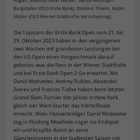
Kogler, Stadtrat Peter Hacker, Gerda Holzinger-
Dieser Wert speichert Ihre Consent-
Burgstaller (CEO Erste Bank), Dominic Thiem, Ralph
Einstellungen. Unter anderem eine
Müller (CEO Wiener Städtische Versicherung).
zufällig generierte ID, für die
Zweck
historische Speicherung Ihrer
Die Topstars der Erste Bank Open vom 21. bis
vorgenommen Einstellungen, falls der
29. Oktober 2023 haben in den vergangenen
Webseiten-Betreiber dies eingestellt
zwei Wochen mit grandiosen Leistungen bei
hat.
den US Open einen Vorgeschmack darauf
geboten, was die Fans in der Wiener Stadthalle
und bei Erste Bank Open 2 Go erwartet. Mit
Daniil Medvedev, Andrey Rublev, Alexander
Zverev und Frances Tiafoe haben beim letzten
Grand-Slam-Turnier des Jahres in New York
gleich vier Wien-Starter das Viertelfinale
erreicht. Wien-Titelverteidiger Daniil Medvedev
zog in Flushing Meadows sogar ins Endspiel
ein und knüpfte damit an seine
Glanzleistungen in der laufenden Saison mit