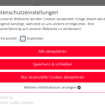
ÖTV
Landesverbände
News
tenschutzeinstellungen
 unserer Webseite werden Cookies verwendet. Einige davon wer
Ausbildung
Services
Über uns
ngend benötigt, während es uns andere ermöglichen, Ihre
zererfahrung auf unserer Webseite zu verbessern.
Essenziell
Statistiken
Alle akzeptieren
Speichern & schließen
Nur essenzielle Cookies akzeptieren
t Hallen
Weitere Informationen anzeigen
ssenziell
n 2020
senzielle Cookies werden für grundlegende Funktionen der
ered by
bseite benötigt. Dadurch ist gewährleistet, dass die Webseite
linski Cookie Consent