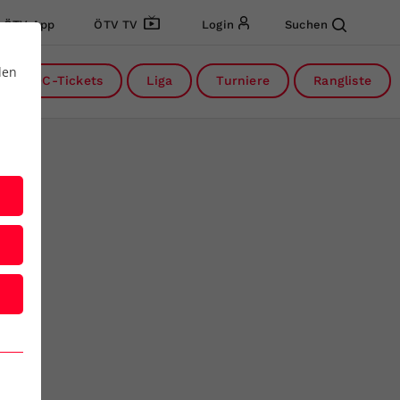
ÖTV App
ÖTV TV
Login
Suchen
den
DC-Tickets
Liga
Turniere
Rangliste