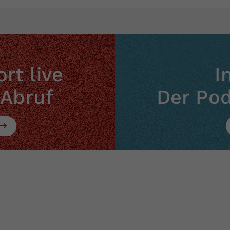
rt live
I
 Abruf
Der Po