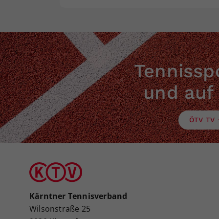
Tennisspo
und auf
ÖTV TV
Kärntner Tennisverband
Wilsonstraße 25