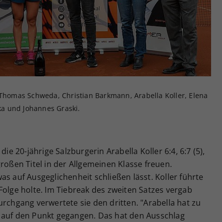
Zweck
generierte ID, für die historische Speicherung
Ihrer vorgenommen Einstellungen, falls der
Webseiten-Betreiber dies eingestellt hat.
 Thomas Schweda, Christian Barkmann, Arabella Koller, Elena
a und Johannes Graski.
die 20-jährige Salzburgerin Arabella Koller 6:4, 6:7 (5),
großen Titel in der Allgemeinen Klasse freuen.
as auf Ausgeglichenheit schließen lässt. Koller führte
Folge holte. Im Tiebreak des zweiten Satzes vergab
urchgang verwertete sie den dritten. "Arabella hat zu
rüh auf den Punkt gegangen. Das hat den Ausschlag