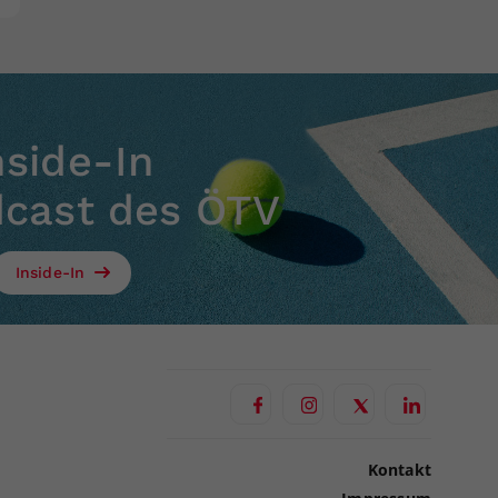
nside-In
dcast des ÖTV
Inside-In
Kontakt