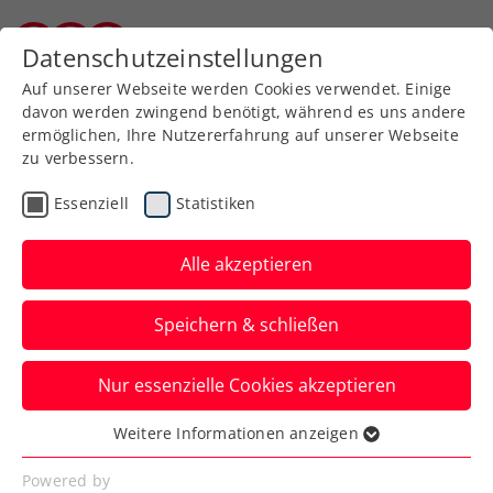
Zurück zur Newsübersicht
Datenschutzeinstellungen
Kärntner Tennisverband
Auf unserer Webseite werden Cookies verwendet. Einige
davon werden zwingend benötigt, während es uns andere
ermöglichen, Ihre Nutzererfahrung auf unserer Webseite
zu verbessern.
Allgemeine Klasse
Essenziell
Statistiken
Die 3. SCA St.Veit Open
haben ihre SiegerInnen
Alle akzeptieren
powered by Jacques Lemans
Speichern & schließen
Verfasst von: Bernd Kassin, 31.07.2019
Nur essenzielle Cookies akzeptieren
Weitere Informationen anzeigen
Essenziell
Essenzielle Cookies werden für grundlegende
Powered by