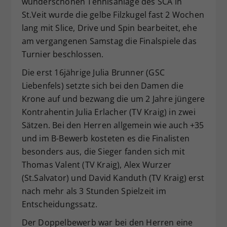
wunderschönen Tennisanlage des SCA in
Dieser Wert speichert Ihre Consent-
St.Veit wurde die gelbe Filzkugel fast 2 Wochen
Einstellungen. Unter anderem eine
lang mit Slice, Drive und Spin bearbeitet, ehe
zufällig generierte ID, für die
am vergangenen Samstag die Finalspiele das
Zweck
historische Speicherung Ihrer
Turnier beschlossen.
vorgenommen Einstellungen, falls der
Webseiten-Betreiber dies eingestellt
Die erst 16jährige Julia Brunner (GSC
hat.
Liebenfels) setzte sich bei den Damen die
Krone auf und bezwang die um 2 Jahre jüngere
Kontrahentin Julia Erlacher (TV Kraig) in zwei
Sätzen. Bei den Herren allgemein wie auch +35
und im B-Bewerb kosteten es die Finalisten
besonders aus, die Sieger fanden sich mit
Thomas Valent (TV Kraig), Alex Wurzer
(St.Salvator) und David Kanduth (TV Kraig) erst
nach mehr als 3 Stunden Spielzeit im
Entscheidungssatz.
Der Doppelbewerb war bei den Herren eine