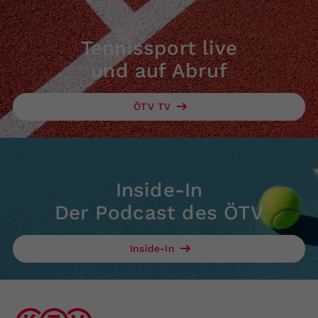
Tennissport live
und auf Abruf
ÖTV TV
Inside-In
Der Podcast des ÖTV
Inside-In