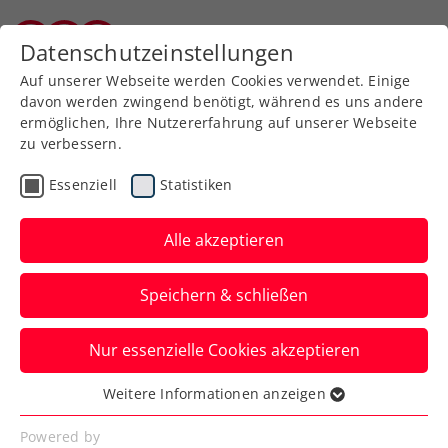
Zurück zur Newsübersicht
Datenschutzeinstellungen
Kärntner Tennisverband
Auf unserer Webseite werden Cookies verwendet. Einige
davon werden zwingend benötigt, während es uns andere
ermöglichen, Ihre Nutzererfahrung auf unserer Webseite
zu verbessern.
Bundesliga
Essenziell
Statistiken
Bronze für KLC Damen
Alle akzeptieren
Damen Bundesliga 1. Division - Oberes
Play Off
Speichern & schließen
Verfasst von: Gerald Hebein, 29.06.2026
Nur essenzielle Cookies akzeptieren
Weitere Informationen anzeigen
Essenziell
Essenzielle Cookies werden für grundlegende
Powered by