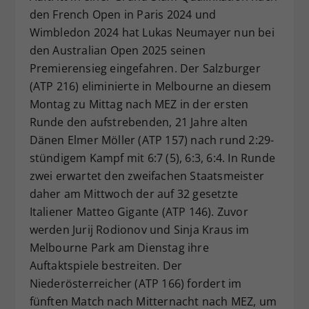
den French Open in Paris 2024 und
Dieser Wert speichert Ihre Consent-
Einstellungen. Unter anderem eine
Wimbledon 2024 hat Lukas Neumayer nun bei
zufällig generierte ID, für die
den Australian Open 2025 seinen
Zweck
historische Speicherung Ihrer
Premierensieg eingefahren. Der Salzburger
vorgenommen Einstellungen, falls der
(ATP 216) eliminierte in Melbourne an diesem
Webseiten-Betreiber dies eingestellt
Montag zu Mittag nach MEZ in der ersten
hat.
Runde den aufstrebenden, 21 Jahre alten
Dänen Elmer Möller (ATP 157) nach rund 2:29-
stündigem Kampf mit 6:7 (5), 6:3, 6:4. In Runde
zwei erwartet den zweifachen Staatsmeister
daher am Mittwoch der auf 32 gesetzte
Italiener Matteo Gigante (ATP 146). Zuvor
werden Jurij Rodionov und Sinja Kraus im
Melbourne Park am Dienstag ihre
Auftaktspiele bestreiten. Der
Niederösterreicher (ATP 166) fordert im
fünften Match nach Mitternacht nach MEZ, um