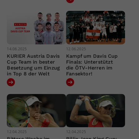
14.08.2025
12.06.2025
KURIER Austria Davis
Kampf um Davis Cup
Cup Team in bester
Finals: Unterstützt
Besetzung um Einzug
die ÖTV-Herren im
in Top 8 der Welt
Fansektor!
12.04.2025
12.04.2025
Bittere Woche im
Billie Jean King Cup: