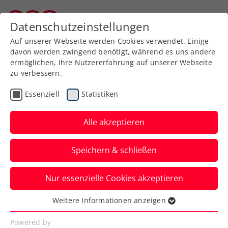
Zurück zur Newsübersicht
Datenschutzeinstellungen
Kärntner Tennisverband
Auf unserer Webseite werden Cookies verwendet. Einige
davon werden zwingend benötigt, während es uns andere
ermöglichen, Ihre Nutzererfahrung auf unserer Webseite
zu verbessern.
ATP
WTA
Turniere
Essenziell
Statistiken
Australian Open:
Neumayer erkämpft sich
Alle akzeptieren
Premierensieg
Speichern & schließen
Das ÖTV-Ass sorgt für einen gelungenen
Nur essenzielle Cookies akzeptieren
rot-weiß-roten Auftakt beim Grand-Slam-
Turnier in Melbourne.
Weitere Informationen anzeigen
Essenziell
Verfasst von: Manuel Wachta, 06.01.2025
Essenzielle Cookies werden für grundlegende
Powered by