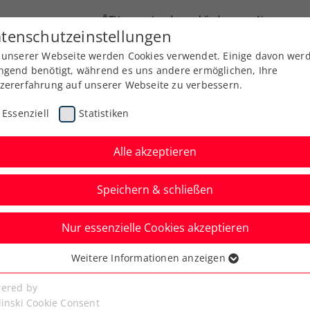
ÖTV
Landesverbände
News
tenschutzeinstellungen
 unserer Webseite werden Cookies verwendet. Einige davon wer
Ausbildung
Services
Über uns
ngend benötigt, während es uns andere ermöglichen, Ihre
zererfahrung auf unserer Webseite zu verbessern.
Essenziell
Statistiken
Alle akzeptieren
Speichern & schließen
Nur essenzielle Cookies akzeptieren
d zum Schauplatz des
Weitere Informationen anzeigen
ssenziell
 to Kitzbühel 2025
senzielle Cookies werden für grundlegende Funktionen der
ered by
bseite benötigt. Dadurch ist gewährleistet, dass die Webseite
linski Cookie Consent