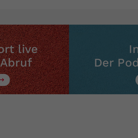
rt live
I
 Abruf
Der Po