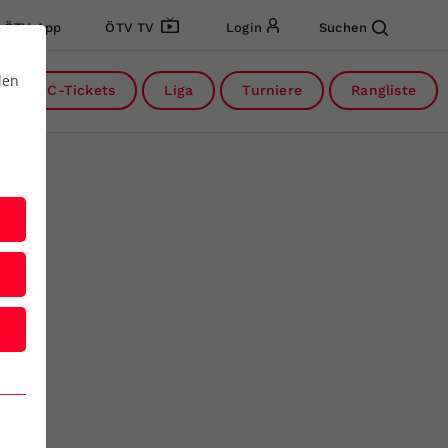
ÖTV App
ÖTV TV
Login
Suchen
den
DC-Tickets
Liga
Turniere
Rangliste