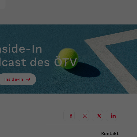
nside-In
dcast des ÖTV
Inside-In
Kontakt