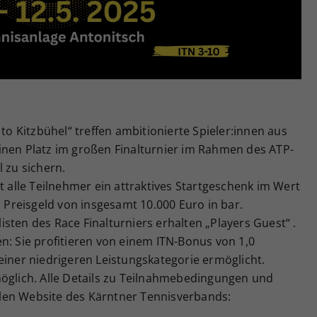
Zweck
generierte ID, für die historische Speicherung
Ihrer vorgenommen Einstellungen, falls der
Webseiten-Betreiber dies eingestellt hat.
 Kitzbühel“ treffen ambitionierte Spieler:innen aus
inen Platz im großen Finalturnier im Rahmen des ATP-
 zu sichern.
lle Teilnehmer ein attraktives Startgeschenk im Wert
n Preisgeld von insgesamt 10.000 Euro in bar.
alisten des Race Finalturniers erhalten „Players Guest“ .
n: Sie profitieren von einem ITN-Bonus von 1,0
einer niedrigeren Leistungskategorie ermöglicht.
möglich. Alle Details zu Teilnahmebedingungen und
iellen Website des Kärntner Tennisverbands: