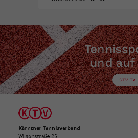
Tennisspo
und auf
ÖTV TV
Kärntner Tennisverband
Wilsonstraße 25