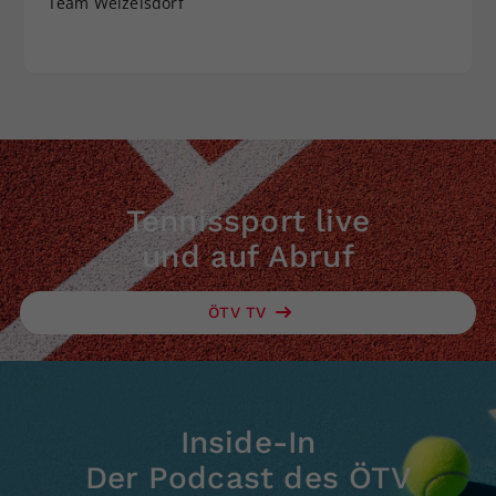
Team Weizelsdorf
Tennissport live
und auf Abruf
ÖTV TV
Inside-In
Der Podcast des ÖTV