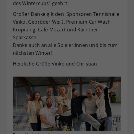
des Wintercups" geehrt.
Dieser Wert speichert Ihre Consent-
Einstellungen. Unter anderem eine
Großer Danke gilt den Sponsoren Tennishalle
zufällig generierte ID, für die
Vinko, Gebrüder Weiß, Premium Car Wash
Zweck
historische Speicherung Ihrer
Kropiunig, Cafe Mozart und Kärntner
vorgenommen Einstellungen, falls der
Sparkasse.
Webseiten-Betreiber dies eingestellt
Danke auch an alle Spieler:innen und bis zum
hat.
nächsten Winter!!
Herzliche Grüße Vinko und Christian