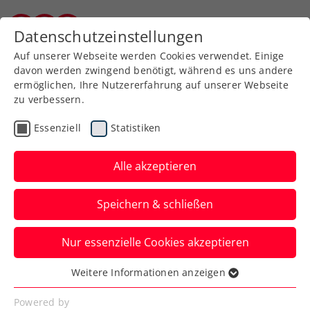
Zurück zur Newsübersicht
Datenschutzeinstellungen
Kärntner Tennisverband
Auf unserer Webseite werden Cookies verwendet. Einige
davon werden zwingend benötigt, während es uns andere
ermöglichen, Ihre Nutzererfahrung auf unserer Webseite
zu verbessern.
ITN
Essenziell
Statistiken
4. Titel für Weizelsdorf
beim Rosental Wintercup
Alle akzeptieren
Tenniscenter Welzenegg, Tarragonaallee
Speichern & schließen
1, 9020 Klagenfurt
Nur essenzielle Cookies akzeptieren
Verfasst von: Christian Krassnig, 24.03.2025
Weitere Informationen anzeigen
Essenziell
Essenzielle Cookies werden für grundlegende
Powered by