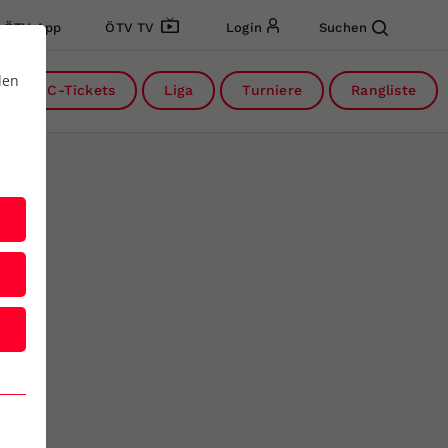
ÖTV App
ÖTV TV
Login
Suchen
den
DC-Tickets
Liga
Turniere
Rangliste