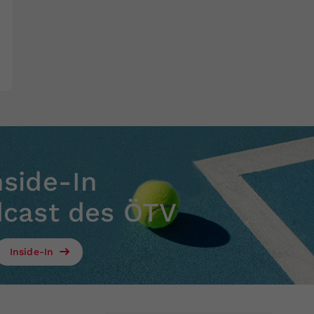
nside-In
dcast des ÖTV
Inside-In