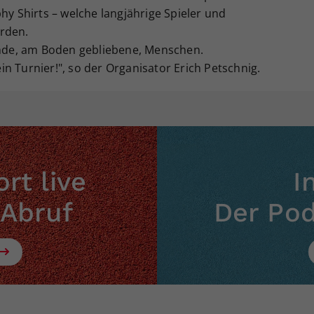
hy Shirts – welche langjährige Spieler und
rden.
de, am Boden gebliebene, Menschen.
n Turnier!", so der Organisator Erich Petschnig.
rt live
I
 Abruf
Der Po