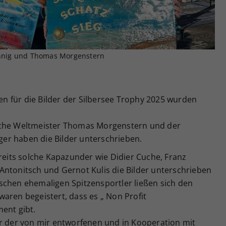
Zweck
generierte ID, für die historische Speicherung
Ihrer vorgenommen Einstellungen, falls der
Webseiten-Betreiber dies eingestellt hat.
schnig und Thomas Morgenstern
ten für die Bilder der Silbersee Trophy 2025 wurden
ache Weltmeister Thomas Morgenstern und der
er haben die Bilder unterschrieben.
reits solche Kapazunder wie Didier Cuche, Franz
Antonitsch und Gernot Kulis die Bilder unterschrieben
schen ehemaligen Spitzensportler ließen sich den
aren begeistert, dass es „ Non Profit
ent gibt.
er der von mir entworfenen und in Kooperation mit