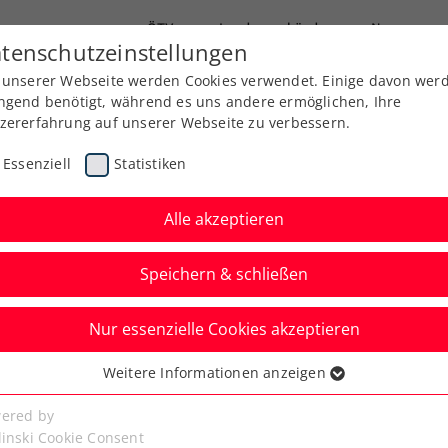
ÖTV
Landesverbände
News
tenschutzeinstellungen
 unserer Webseite werden Cookies verwendet. Einige davon wer
Ausbildung
Services
Über uns
ngend benötigt, während es uns andere ermöglichen, Ihre
zererfahrung auf unserer Webseite zu verbessern.
Essenziell
Statistiken
Alle akzeptieren
Speichern & schließen
Nur essenzielle Cookies akzeptieren
Trophy 2025 am 26. und
Weitere Informationen anzeigen
ssenziell
senzielle Cookies werden für grundlegende Funktionen der
ered by
bseite benötigt. Dadurch ist gewährleistet, dass die Webseite
linski Cookie Consent