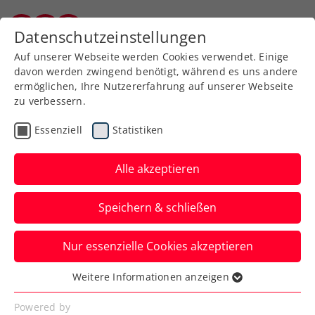
Zurück zur Newsübersicht
Datenschutzeinstellungen
Kärntner Tennisverband
Auf unserer Webseite werden Cookies verwendet. Einige
davon werden zwingend benötigt, während es uns andere
ermöglichen, Ihre Nutzererfahrung auf unserer Webseite
zu verbessern.
Verbands-Info
Essenziell
Statistiken
10-Jahre-Tennishelden
Jubiläum
Alle akzeptieren
Die vereinsübergreifende Tennisschule
Speichern & schließen
feierte am Samstag im Herbertgarten!
Nur essenzielle Cookies akzeptieren
Verfasst von: Tennishelden, 16.09.2025
Weitere Informationen anzeigen
Essenziell
Essenzielle Cookies werden für grundlegende
Powered by