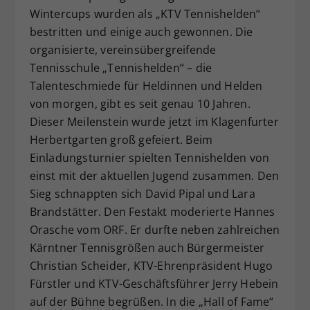
Wintercups wurden als „KTV Tennishelden“
Dieser Wert speichert Ihre Consent-
bestritten und einige auch gewonnen. Die
Einstellungen. Unter anderem eine
zufällig generierte ID, für die
organisierte, vereinsübergreifende
Zweck
historische Speicherung Ihrer
Tennisschule „Tennishelden“ – die
vorgenommen Einstellungen, falls der
Talenteschmiede für Heldinnen und Helden
Webseiten-Betreiber dies eingestellt
von morgen, gibt es seit genau 10 Jahren.
hat.
Dieser Meilenstein wurde jetzt im Klagenfurter
Herbertgarten groß gefeiert. Beim
Einladungsturnier spielten Tennishelden von
einst mit der aktuellen Jugend zusammen. Den
Sieg schnappten sich David Pipal und Lara
Brandstätter. Den Festakt moderierte Hannes
Orasche vom ORF. Er durfte neben zahlreichen
Kärntner Tennisgrößen auch Bürgermeister
Christian Scheider, KTV-Ehrenpräsident Hugo
Fürstler und KTV-Geschäftsführer Jerry Hebein
auf der Bühne begrüßen. In die „Hall of Fame“