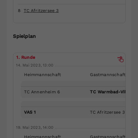
Dieser Wert speichert Ihre Consent-
8
TC Afritzersee 3
Einstellungen. Unter anderem eine
zufällig generierte ID, für die
Zweck
historische Speicherung Ihrer
vorgenommen Einstellungen, falls der
Spielplan
Webseiten-Betreiber dies eingestellt
hat.
1. Runde
14. Mai 2023, 13:00
Heimmannschaft
Gastmannschaft
TC Annenheim 6
TC Warmbad-Villach 
VAS 1
TC Afritzersee 3
19. Mai 2023, 14:00
Heimmannschaft
Gastmannschaft