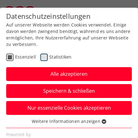
Datenschutzeinstellungen
Kärntner Tennisverband
Auf unserer Webseite werden Cookies verwendet. Einige
davon werden zwingend benötigt, während es uns andere
ermöglichen, Ihre Nutzererfahrung auf unserer Webseite
Allgemeine
Klasse
zu verbessern.
Jugend
Essenziell
Statistiken
SeniorInnen
Alle akzeptieren
Speichern & schließen
Meisterschaft wählen
Nur essenzielle Cookies akzeptieren
Weitere Informationen anzeigen
Essenziell
Essenzielle Cookies werden für grundlegende
Powered by
Kärntner Mannschaftsmeisterschaft 2023 / Herren