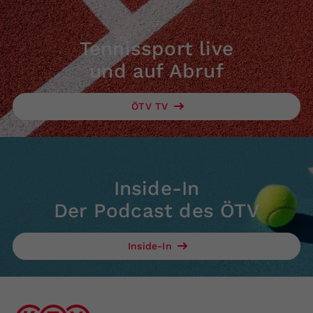
Tennissport live
und auf Abruf
ÖTV TV
Inside-In
Der Podcast des ÖTV
Inside-In