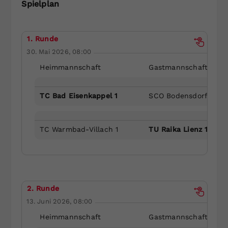
Spielplan
Dieser Wert speichert Ihre Consent-
Einstellungen. Unter anderem eine
zufällig generierte ID, für die
1. Runde
Zweck
historische Speicherung Ihrer
30. Mai 2026, 08:00
vorgenommen Einstellungen, falls der
Webseiten-Betreiber dies eingestellt
Heimmannschaft
Gastmannschaft
hat.
TC Bad Eisenkappel 1
SCO Bodensdorf 1
TC Warmbad-Villach 1
TU Raika Lienz 1
2. Runde
13. Juni 2026, 08:00
Heimmannschaft
Gastmannschaft