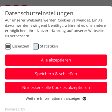
Datenschutzeinstellungen
Kärntner Tennisverband
Auf unserer Webseite werden Cookies verwendet. Einige
davon werden zwingend benötigt, während es uns andere
ermöglichen, Ihre Nutzererfahrung auf unserer Webseite
Allgemeine
Klasse
zu verbessern.
Jugend
Essenziell
Statistiken
SeniorInnen
Alle akzeptieren
Speichern & schließen
Meisterschaft wählen
Nur essenzielle Cookies akzeptieren
Weitere Informationen anzeigen
Essenziell
Essenzielle Cookies werden für grundlegende
Powered by
Kärntner Mannschaftsmeisterschaft 2026 / Herren